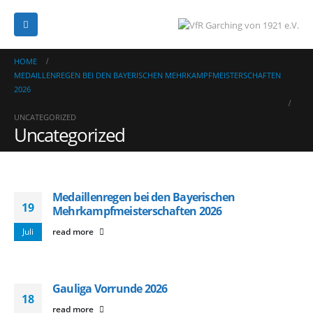
HOME
MEDAILLENREGEN BEI DEN BAYERISCHEN MEHRKAMPFMEISTERSCHAFTEN
2026
UNCATEGORIZED
Uncategorized
Medaillenregen bei den Bayerischen
19
Mehrkampfmeisterschaften 2026
Juli
read more
Gauliga Vorrunde 2026
18
read more