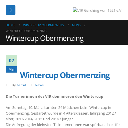
HOME
WINTERCUP OBERMENZING
NEWS
WINTERCUP OBERMENZING
Wintercup Obermenzing
02
Mai
Wintercup Obermenzing
By
Astrid
News
Die Turnerinnen des VfR dominieren den Wintercup
Am Sonntag, 10. März, turnten 24 Mädchen beim Wintercup in
Obermenzing. Gestartet wurde in 4 Altersklassen, Jahrgang 2012 /
älter, 2013/2014, 2015 und 2016 / jünger.
Die Aufregung der kleinsten Teilnehmerinnen war spürbar, da es für